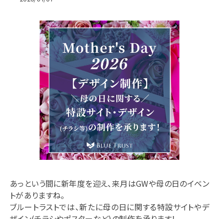
お問い合わせ
BlueTrust公式
WebBuddy公式
©2018-2022 BLUE TRUST Co.,Ltd.
あっという間に新年度を迎え、来月はGWや母の日のイベン
トがありますね。
ブルートラストでは、新たに母の日に関する特設サイトやデ
ザイン(チラシやポスターなど)の制作を承ります！