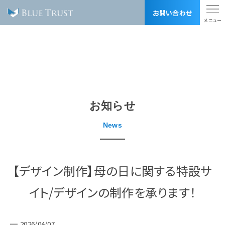
お問い合わせ
トップ
お知らせ
事業内容
BLUE TRUSTの強み
制作実績
料金表
会社概要
お知らせ
採用情報
用語集
News
リンク集
SDGsへの取り組み
サイトマップ
プライバシーポリシー
【デザイン制作】母の日に関する特設サ
株式会社 ブルートラスト
イト/デザインの制作を承ります！
〒170-0012
東京都豊島区上池袋1-8-1 2F, 3F（受付3F）
営業時間 10:00-20:00 （土日祝定休）
TEL 03-6903-5113 FAX 03-6903-5114
2026/04/07