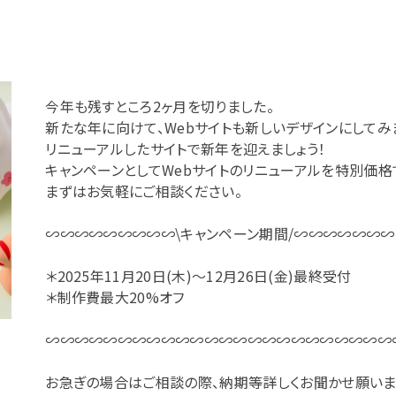
今年も残すところ2ヶ月を切りました。
新たな年に向けて、Webサイトも新しいデザインにしてみ
リニューアルしたサイトで新年を迎えましょう！
キャンペーンとしてWebサイトのリニューアルを特別価格
まずはお気軽にご相談ください。
∽∽∽∽∽∽∽∽∽\キャンペーン期間/∽∽∽∽∽∽
＊2025年11月20日(木)～12月26日(金)最終受付
＊制作費最大20%オフ
∽∽∽∽∽∽∽∽∽∽∽∽∽∽∽∽∽∽∽∽∽∽∽∽
お急ぎの場合はご相談の際、納期等詳しくお聞かせ願いま
育成スクール