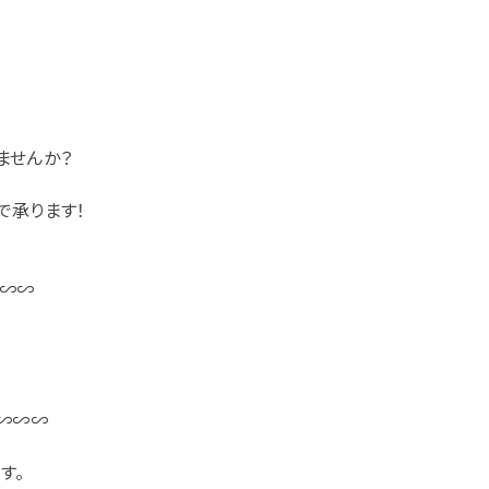
ませんか？
で承ります！
∽∽∽
∽∽∽
す。