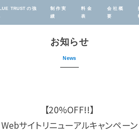
LUE TRUSTの強
制作実
料金
会社概
み
績
表
要
お知らせ
News
Webサイト制作
システム開発
とをご紹
【20%OFF!!】
わせて
Webサイトリニューアルキャンペーン
Webデザイナー
保守・更新
育成スクール