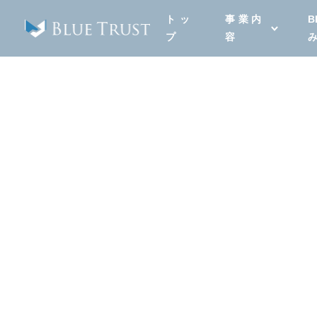
トッ
事業内
B
プ
容
事業内容
BLUE TRUSTにできるこ
介。
お客様のお悩み・目的に合
解決・ご提案いたします。