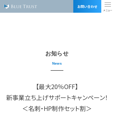
お問い合わせ
トップ
お知らせ
事業内容
BLUE TRUSTの強み
制作実績
料金表
会社概要
お知らせ
採用情報
用語集
News
リンク集
SDGsへの取り組み
サイトマップ
プライバシーポリシー
【最大20％OFF】
株式会社 ブルートラスト
新事業立ち上げサポートキャンペーン！
〒170-0012
東京都豊島区上池袋1-8-1 2F, 3F（受付3F）
営業時間 10:00-20:00 （土日祝定休）
＜名刺・HP制作セット割＞
TEL 03-6903-5113 FAX 03-6903-5114