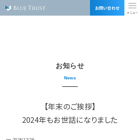
お問い合わせ
トップ
お知らせ
事業内容
BLUE TRUSTの強み
制作実績
料金表
会社概要
お知らせ
採用情報
用語集
News
リンク集
SDGsへの取り組み
サイトマップ
プライバシーポリシー
【年末のご挨拶】
株式会社 ブルートラスト
2024年もお世話になりました
〒170-0012
東京都豊島区上池袋1-8-1 2F, 3F（受付3F）
営業時間 10:00-20:00 （土日祝定休）
TEL 03-6903-5113 FAX 03-6903-5114
2024/12/26