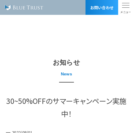
お問い合わせ
トップ
お知らせ
事業内容
BLUE TRUSTの強み
制作実績
料金表
会社概要
お知らせ
採用情報
用語集
News
リンク集
SDGsへの取り組み
サイトマップ
プライバシーポリシー
30~50%OFFのサマーキャンペーン実施
株式会社 ブルートラスト
中！
〒170-0012
東京都豊島区上池袋1-8-1 2F, 3F（受付3F）
営業時間 10:00-20:00 （土日祝定休）
TEL 03-6903-5113 FAX 03-6903-5114
2022/08/01