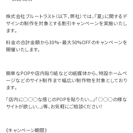
お問い合わせ
株式会社ブルートラスト（以下、弊社）では、『夏』に関するデ
ザインの制作を対象とする割引キャンペーンを実施いたし
ます。
料金の合計金額から30%~最大50%OFFのキャンペーンを
開催いたします。
BlueTrust公式
簡単なPOPや店内貼り紙などの紙媒体から、特設ホームペ
ージなどのサイト制作まで幅広い制作物を対象としており
WebBuddy公式
ます。
「店内に○○○な感じのPOPを貼りたい...」「○○○の様な
©2018-2022 BLUE TRUST Co.,Ltd.
サイトが欲しい...」等、お気軽にご相談ください！
《キャンペーン期間》