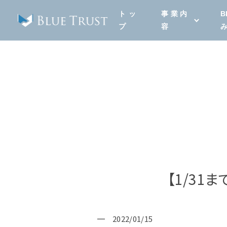
トッ
事業内
B
プ
容
事業内容
BLUE TRUSTにできるこ
介。
【1/31
お客様のお悩み・目的に合
解決・ご提案いたします。
2022/01/15