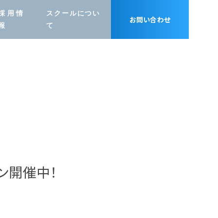
採用情
スクールについ
お問い合わせ
報
て
グラフィック
デザイン
ーン開催中！
PC修理