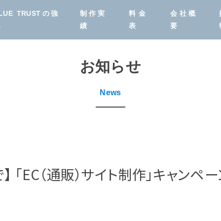
LUE TRUSTの強
制作実
料金
会社概
み
績
表
要
お知らせ
News
Webサイト制作
システム開発
とをご紹
まで】 「EC（通販）サイト制作」キャンペ
わせて
Webデザイナー
保守・更新
育成スクール